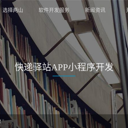
选择两山
软件开发服务
新闻资讯
快递驿站APP小程序开发
发