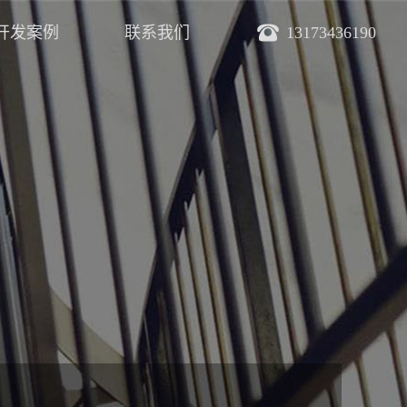
开发案例
联系我们
13173436190