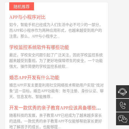
随机推荐
APP与小程序对比
如今，智能手机已经成为人们生活中必不可少的一部分，
而APP和小程序作为两种应用形式，也越来越受到用户的
注意。那么，APP与小程序之...
学校监控系统软件有哪些功能
最近，学校安全问题引起了广泛关注，因此学校监控系统
越来越受到重视。为了更好地保障师生的安全，一个功能
强大、操作简便的学校监控系统软...
婚恋APP开发有什么功能
婚恋APP开发主要是利用社交网络技术帮助用户实现“找对
象”这一目标。婚恋APP功能有：账号注册、身份认证、聊
天、信息发布、智能推荐...
在线咨
开发一款优秀的亲子教育APP应该具备哪些功能
随着科技的发展，亲子教育APP已经成为了越来越多家长
询
13173
的选择。一款优秀的亲子教育APP不仅能够帮助家长更好
地了解孩子的成长，也能够提...