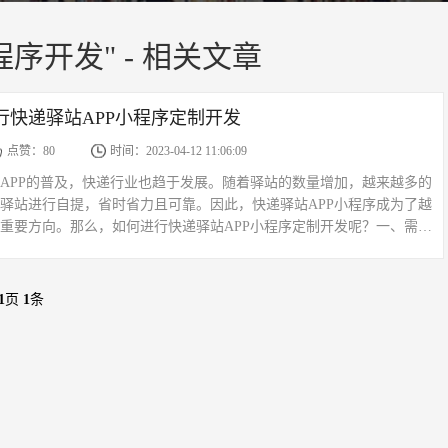
程序开发" - 相关文章
行快递驿站APP小程序定制开发
点赞：80
时间：2023-04-12 11:06:09
APP的普及，快递行业也趋于发展。随着驿站的数量增加，越来越多的
驿站进行自提，省时省力且可靠。因此，快递驿站APP小程序成为了越
重要方向。那么，如何进行快递驿站APP小程序定制开发呢？一、需求
序之前，需要根据用户需求进行需求分析和规划。针对...
1
页
1
条