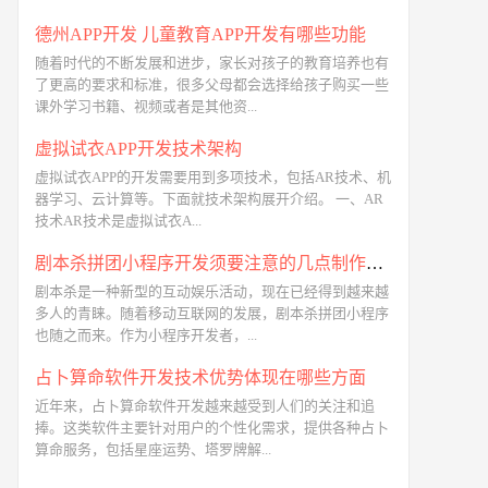
德州APP开发 儿童教育APP开发有哪些功能
随着时代的不断发展和进步，家长对孩子的教育培养也有
了更高的要求和标准，很多父母都会选择给孩子购买一些
课外学习书籍、视频或者是其他资...
虚拟试衣APP开发技术架构
虚拟试衣APP的开发需要用到多项技术，包括AR技术、机
器学习、云计算等。下面就技术架构展开介绍。 一、AR
技术AR技术是虚拟试衣A...
剧本杀拼团小程序开发须要注意的几点制作细节
剧本杀是一种新型的互动娱乐活动，现在已经得到越来越
多人的青睐。随着移动互联网的发展，剧本杀拼团小程序
也随之而来。作为小程序开发者，...
占卜算命软件开发技术优势体现在哪些方面
近年来，占卜算命软件开发越来越受到人们的关注和追
捧。这类软件主要针对用户的个性化需求，提供各种占卜
算命服务，包括星座运势、塔罗牌解...