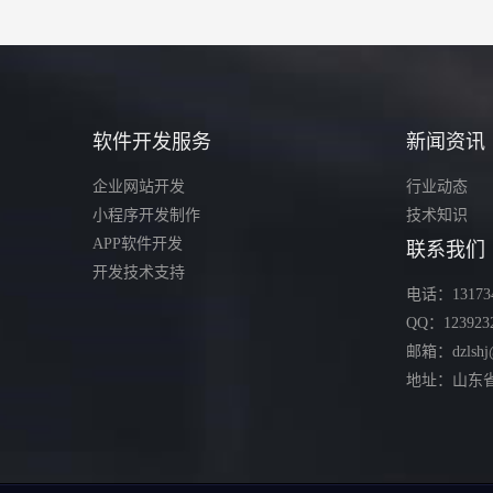
软件开发服务
新闻资讯
企业网站开发
行业动态
小程序开发制作
技术知识
APP软件开发
联系我们
开发技术支持
电话：131734
QQ：123923
邮箱：dzlshj
地址：山东省