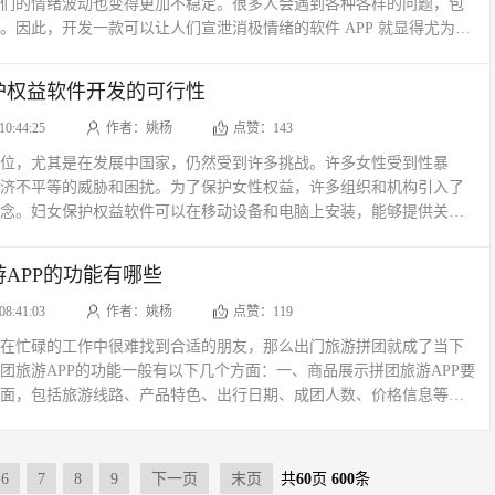
们的情绪波动也变得更加不稳定。很多人会遇到各种各样的问题，包
。因此，开发一款可以让人们宣泄消极情绪的软件 APP 就显得尤为必
应...
护权益软件开发的可行性
0:44:25
作者：姚杨
点赞：143
位，尤其是在发展中国家，仍然受到许多挑战。许多女性受到性暴
济不平等的威胁和困扰。为了保护女性权益，许多组织和机构引入了
念。妇女保护权益软件可以在移动设备和电脑上安装，能够提供关于
、政策的信息，提供紧急...
APP的功能有哪些
8:41:03
作者：姚杨
点赞：119
在忙碌的工作中很难找到合适的朋友，那么出门旅游拼团就成了当下
团旅游APP的功能一般有以下几个方面：一、商品展示拼团旅游APP要
面，包括旅游线路、产品特色、出行日期、成团人数、价格信息等，
二、拼团功能...
6
7
8
9
下一页
末页
共
60
页
600
条