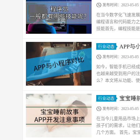
发布时间：2023-05-05 1
在当今数字化飞速发展
编程语言和代码能力之
技能首先，编程技能是
须的。不过，单纯只会一
APP与
行业动态
发布时间：2023-05-05 1
如今，智能手机已经成
也越来越受到用户的注
么？本文将从功能、使
功能上的不同。APP通常
宝宝睡
行业动态
发布时间：2023-05-05 1
在当今儿童用品市场上
孩子们的需求，让他们
几个方面。 首先，宝
者可以从孩子的视角出发