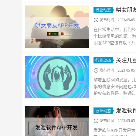
哄女朋友
行业动态
发布时间：2023-05-05 1
在日常生活中，我们经
个比较常见的难题。为
朋友APP应该有以下
可以提供高情商的话术，
关注儿
行业动态
发布时间：2023-05-05 1
随着互联网的发展，儿
临的信息安全问题也越
护权益软件是一种通过
它可以对未成年人进行身
发泄软件
行业动态
发布时间：2023-05-05 1
发泄软件APP开发是