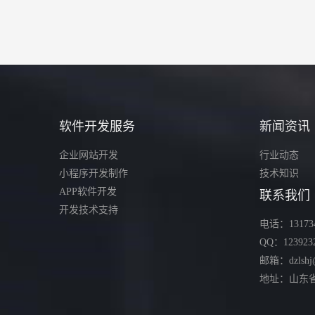
软件开发服务
新闻资讯
企业网站开发
行业动态
小程序开发制作
技术知识
APP软件开发
联系我们
开发技术支持
电话：131734
QQ：123923
邮箱：dzlshj
地址：山东省