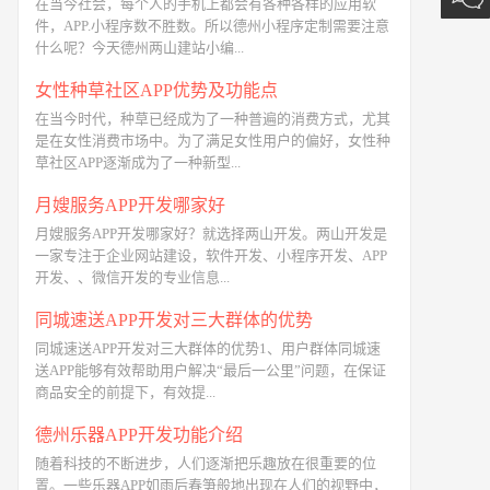
在当今社会，每个人的手机上都会有各种各样的应用软
件，APP.小程序数不胜数。所以德州小程序定制需要注意
什么呢？今天德州两山建站小编...
女性种草社区APP优势及功能点
在当今时代，种草已经成为了一种普遍的消费方式，尤其
是在女性消费市场中。为了满足女性用户的偏好，女性种
草社区APP逐渐成为了一种新型...
月嫂服务APP开发哪家好
月嫂服务APP开发哪家好？就选择两山开发。两山开发是
一家专注于企业网站建设，软件开发、小程序开发、APP
开发、、微信开发的专业信息...
同城速送APP开发对三大群体的优势
同城速送APP开发对三大群体的优势1、用户群体同城速
送APP能够有效帮助用户解决“最后一公里”问题，在保证
商品安全的前提下，有效提...
德州乐器APP开发功能介绍
随着科技的不断进步，人们逐渐把乐趣放在很重要的位
置。一些乐器APP如雨后春笋般地出现在人们的视野中，