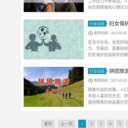
工作压力不断增加，人
括负面情绪和心理压力
要。 这个“发泄软件APP”
妇女保
行业动态
发布时间：2023-05-05 1
在当今社会，女性的地
力、性骚扰、家暴和经
妇女保护权益软件的概
妇女权益保护相关法律
拼团旅游
行业动态
发布时间：2023-05-05 0
随着社会的发展，人们
年轻人喜欢的方式，拼
提供精美的商品展示页
以方便用户浏览和选择。
首页
上一页
1
2
3
4
5