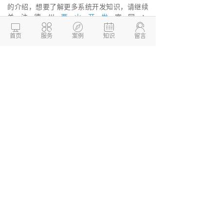
的介绍，想要了解更多系统开发知识，请继续
关注德州
两山开发
官网：





http://www.dzkaifa.cn
。
首页
服务
案例
知识
留言
德州两山开发，这是一家专业的
软件开发
公司，专注为企业提供一站式
APP开发
，系统
开发、软件开发、
小程序开发
等服务解决方
案，帮助企业快速搭建移动互联网平台，实现
业务转型升级。我们公司拥有精湛的技术团
队，售后服务有保障，欢迎咨询。
德州两山软件开发
软件开发定制报价：
13173436190
网站建设开发/小程序定制开
发/APP软件开发
本文链接：