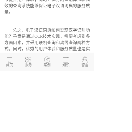
效的查询系统能够保证电子汉语词典的服务质
量。
总之，电子汉语词典如何实现汉字识别功
能？答案是通过OCR技术实现，需要考虑到多
方面因素，并采用联机查询和离线查询两种方
式。同时，优秀的用户体验和服务质量也是实
现汉字识别功能的重要方面。通过这些技术手





段和设计方案，电子汉语词典能够满足中文学
首页
服务
案例
知识
留言
习者的各种需求，为中文学习提供更加便捷和
高效的支持。
德州两山软件开发
软件开发定制报价：
13173436190
网站建设开发/小程序定制开
发/APP软件开发