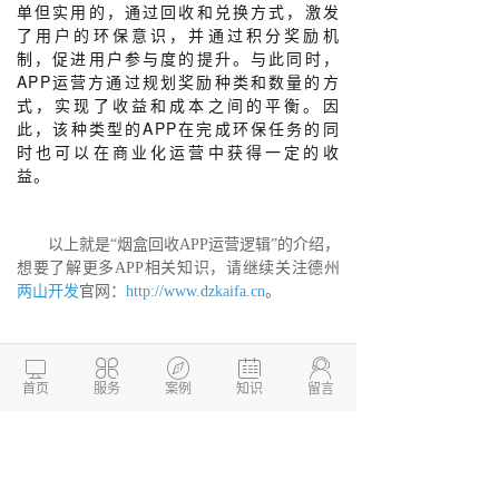
单但实用的，通过回收和兑换方式，激发
了用户的环保意识，并通过积分奖励机
制，促进用户参与度的提升。与此同时，
APP运营方通过规划奖励种类和数量的方
式，实现了收益和成本之间的平衡。因
此，该种类型的APP在完成环保任务的同
时也可以在商业化运营中获得一定的收
益。
以上就是“烟盒回收APP运营逻辑”的介绍，
想要了解更多APP相关知识，请继续关注德州
两山开发
官网：
http://www.dzkaifa.cn
。
德州两山开发，这是一家专业的
软件开发





公司，专注为企业提供一站式
APP开发
，系统
首页
服务
案例
知识
留言
开发、软件开发、
小程序开发
等服务解决方
案，帮助企业快速搭建移动互联网平台，实现
业务转型升级。我们公司拥有精湛的技术团
队，售后服务有保障，欢迎咨询。