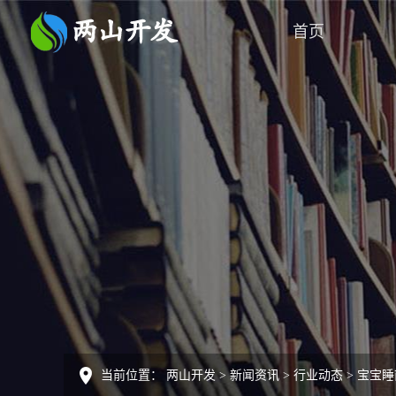
首页
当前位置：
两山开发
>
新闻资讯
>
行业动态
>
宝宝睡