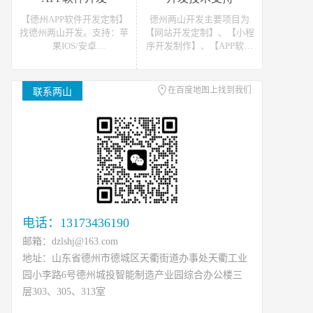
站开发报价请联系我们
发报价请联系我们
【德州APP软件开发定制】
德州两山开发主要项目为
找德州两山开发。支持：苹
【网站开发定制】、【小程
果IOS/安卓
序开发制作】、【APP软件
Android/HarmonyOS等主流
开发】。可提供网站开发、
平台的移动APP开发。原生
软件开发、小程序开发等开
APP、API开发、H5单页等
发技术支援，可接如上相关
在百度地图上找到我们
联系两山
移动终端软件开发产品定
类数据、开发、运维、托管
制！
等工作
电话：13173436190
邮箱：dzlshj@163.com
地址：山东省德州市德城区天衢街道办事处天衢工业
园小李路6号德州城投智能制造产业园综合办公楼三
层303、305、313室