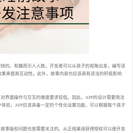
愉快的，有趣而引人入胜。开发者可以从孩子的视角出发，编写适
效果来提高互动性。此外，故事内容也应该具有适当的积极影响
，对界面操作与交互的难度要求较低。因此，APP的设计需要简洁
体验，APP应该具备一定的个性化设置功能，可以根据每个孩子
于故事版权问题也是需要关注的。从正规渠道获得授权可以使开发