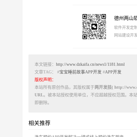
德州两山
软件开发定制报
网站建设开发
本文链接：
http://www.dzkaifa.cn/news1/1181.html
文章TAG： #
宝宝睡前故事APP开发
#
APP开发
版权声明：
本站所有原创作品，其版权属于
两开发技( http://www.dz
URL
。被本站授权使用单位，不应超越授权范围。本
即删除。
相关推荐