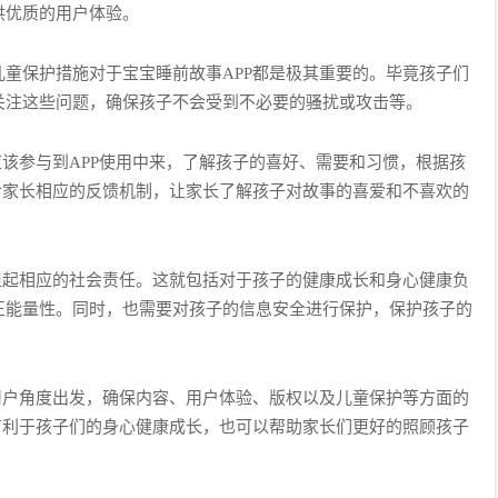
供优质的用户体验。
童保护措施对于宝宝睡前故事APP都是极其重要的。毕竟孩子们
关注这些问题，确保孩子不会受到不必要的骚扰或攻击等。
应该参与到APP使用中来，了解孩子的喜好、需要和习惯，根据孩
给家长相应的反馈机制，让家长了解孩子对故事的喜爱和不喜欢的
担起相应的社会责任。这就包括对于孩子的健康成长和身心健康负
正能量性。同时，也需要对孩子的信息安全进行保护，保护孩子的
用户角度出发，确保内容、用户体验、版权以及儿童保护等方面的
有利于孩子们的身心健康成长，也可以帮助家长们更好的照顾孩子