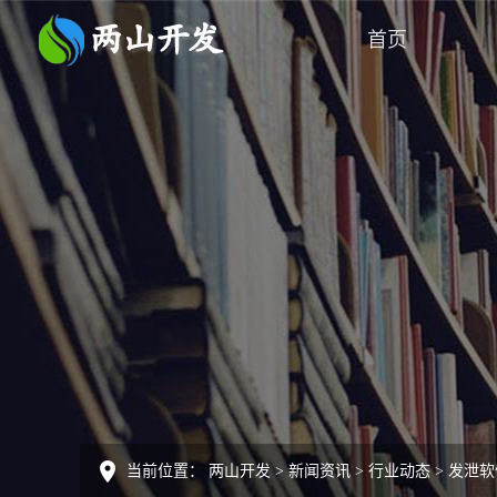
首页
当前位置：
两山开发
>
新闻资讯
>
行业动态
>
发泄软