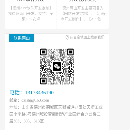
站开发报价请联系我们
发报价请联系我们
【德州APP软件开发定制】
德州两山开发主要项目为
找德州两山开发。支持：苹
【网站开发定制】、【小程
果IOS/安卓
序开发制作】、【APP软件
Android/HarmonyOS等主流
开发】。可提供网站开发、
平台的移动APP开发。原生
软件开发、小程序开发等开
APP、API开发、H5单页等
发技术支援，可接如上相关
在百度地图上找到我们
联系两山
移动终端软件开发产品定
类数据、开发、运维、托管
制！
等工作
电话：13173436190
邮箱：dzlshj@163.com
地址：山东省德州市德城区天衢街道办事处天衢工业
园小李路6号德州城投智能制造产业园综合办公楼三
层303、305、313室