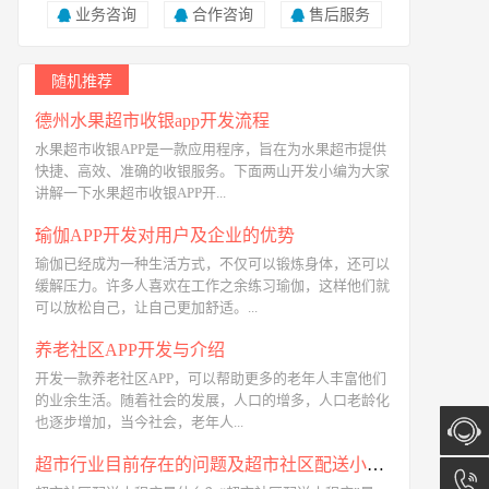
业务咨询
合作咨询
售后服务
随机推荐
德州水果超市收银app开发流程
水果超市收银APP是一款应用程序，旨在为水果超市提供
快捷、高效、准确的收银服务。下面两山开发小编为大家
讲解一下水果超市收银APP开...
瑜伽APP开发对用户及企业的优势
瑜伽已经成为一种生活方式，不仅可以锻炼身体，还可以
缓解压力。许多人喜欢在工作之余练习瑜伽，这样他们就
可以放松自己，让自己更加舒适。...
养老社区APP开发与介绍
开发一款养老社区APP，可以帮助更多的老年人丰富他们
的业余生活。随着社会的发展，人口的增多，人口老龄化
也逐步增加，当今社会，老年人...
超市行业目前存在的问题及超市社区配送小程序的优势
在线咨