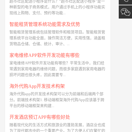
超市社区配送小程序是什么？“超市社区配送小程序”是一
种新型的电子商务模式，用户通过手机上的小程序功能实
询
13173
现线上购物、支付、预约等功能...
智能租赁管理系统功能需求及优势
智能租赁管理系统包括管理软件和租赁项目。智能租赁管
理系统平台功能全面，操作简洁方便，实用性强，涵盖租
赁物品仓储、仓储、统计、审计、...
家电维修APP软件开发功能有哪些
家电维修APP软件开发功能有哪些？平常生活中，我们经
常遇到家用电器的维修问题，而很多家庭遇到家用电器的
损坏问题也很头疼，因此需要专...
海外代购App开发技术构架
海外代购app的开发技术构架可以分为前端和后端两个部
分。前端技术构架1. 移动端框架海外代购App应该基于跨
平台的移动端框架来构建...
开发酒店预订APP有哪些好处
随着现代化的生活方式和旅游业的蓬勃发展，酒店业也成
为了现代都市中的一个重要产业。为了方便人们在繁忙的