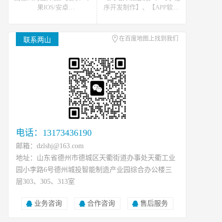
果IOS/安卓
序开发制作】、【APP软件
Android/HarmonyOS等主流
开发】。可提供网站开发、
平台的移动APP开发。原生
软件开发、小程序开发等开
APP、API开发、H5单页等
发技术支援，可接如上相关
在百度地图上找到我们
联系两山
移动终端软件开发产品定
类数据、开发、运维、托管
制！
等工作
电话：13173436190
邮箱：dzlshj@163.com
地址：山东省德州市德城区天衢街道办事处天衢工业
园小李路6号德州城投智能制造产业园综合办公楼三
层303、305、313室
业务咨询
合作咨询
售后服务