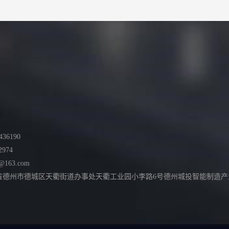
36190
2974
@163.com
德州市德城区天衢街道办事处天衢工业园小李路6号德州城投智能制造产业园综