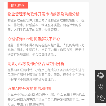
随机推荐
物业管理系统软件开发市场前景及功能分析
物业管理系统软件开发是为了让物业管理更加智能化，提
高工作效率，降低成本，增强服务质量。随着社会的发
展，人们生活水平的提高，物业管理...
心理咨询APP用优势解决不开心
随着工作生活不得不的内卷越来越严重，人们的各种压力
也随之而来，生活压力、学习压力和工作压力等，若无法
得要有效地疏解，便会造成情绪低...
湖北小程序制作价格合理范围分析
在移动互联网时代，小程序已经成为了各行各业企业进行
品牌推广和线上营销的重要手段。但是，很多企业在制作
小程序时不知道具体的价格合理范...
在线咨
汽车APP开发的优势和作用
汽车产业的O2O转型,成为行业共识。汽车4S和主要的汽车
询
13173
美容公司都为汽车应用建立了自己的开发和应用平台。一
方面，中国汽车数量持续拖...