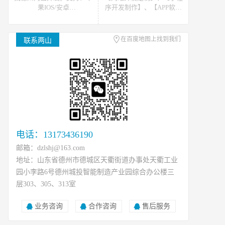
果IOS/安卓
序开发制作】、【APP软件
Android/HarmonyOS等主流
开发】。可提供网站开发、
平台的移动APP开发。原生
软件开发、小程序开发等开
APP、API开发、H5单页等
发技术支援，可接如上相关
在百度地图上找到我们
联系两山
移动终端软件开发产品定
类数据、开发、运维、托管
制！
等工作
电话：13173436190
邮箱：dzlshj@163.com
地址：山东省德州市德城区天衢街道办事处天衢工业
园小李路6号德州城投智能制造产业园综合办公楼三
层303、305、313室
业务咨询
合作咨询
售后服务