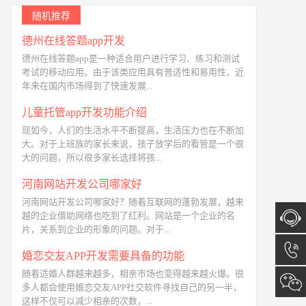
随机推荐
德州在线答题app开发
德州在线答题app是一种适合用户进行学习、练习和测试
考试的移动应用。由于该类应用具有普适性和易用性，近
年来在国内市场得到了快速发展...
儿童托管app开发功能介绍
现如今，人们的生活水平不断提高，生活压力也在不断加
大。对于上班族的家长来说，孩子放学后的看管是一个很
大的问题，所以很多家长选择将孩...
河南网站开发公司哪家好
河南网站开发公司哪家好？随着互联网的蓬勃发展，越来
越的企业借助网络也吃到了红利。网站是一个企业的名
片，关系到企业的形象的问题。对于...
在线咨
婚恋交友APP开发需要具备的功能
随着适婚人群越来越多，相亲市场也变得越来越火爆。很
询
13173
多人都会使用婚恋交友APP社交软件寻找自己的另一半，
这样不仅可以减少相亲的次数，...