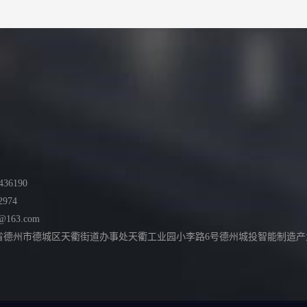
36190
2974
@163.com
德州市德城区天衢街道办事处天衢工业园小李路6号德州城投智能制造产业园综