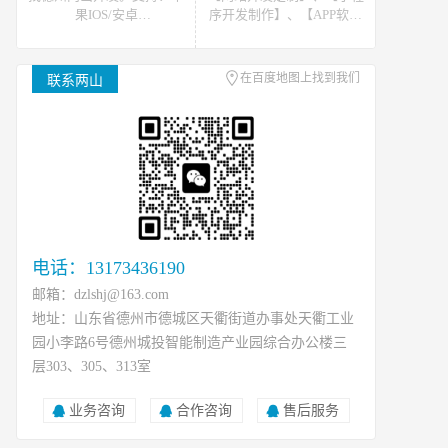
果IOS/安卓
序开发制作】、【APP软件
Android/HarmonyOS等主流
开发】。可提供网站开发、
平台的移动APP开发。原生
软件开发、小程序开发等开
APP、API开发、H5单页等
发技术支援，可接如上相关
在百度地图上找到我们
联系两山
移动终端软件开发产品定
类数据、开发、运维、托管
制！
等工作
电话：13173436190
邮箱：dzlshj@163.com
地址：山东省德州市德城区天衢街道办事处天衢工业
园小李路6号德州城投智能制造产业园综合办公楼三
层303、305、313室
业务咨询
合作咨询
售后服务