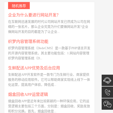
随机推荐
企业为什么要进行网站开发？
在互联网迅速发展的时代公司网站开发已然成为公司在网
络的一张名片，那么企业究竟为什们要做网站开发?企业
做网站开发的目的都是为了让企业...
织梦内容管理系统功能
织梦内容管理系统（DedeCMS）是一款基于PHP语言开发
的开源内容管理系统，其主要功能包括：1.网站内容管理
织梦内容管理系统（D...
生鲜配送APP优势及后台应用
生鲜配送APP开发软件是一款专门为生鲜行业、商家提供
服务的移动应用软件。它可以帮助商家实现线上线下一体
化运营，提高用户体验，降低成...
在线咨
烟盒回收APP运营逻辑
烟盒回收APP是近年来比较新颖的一种环保应用，它的运
询
13173
营逻辑主要包括三个方面，分别是：烟盒回收、奖励发放
和积分兑换。首先，烟盒回收是...