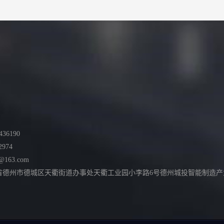
36190
2974
@163.com
德州市德城区天衢街道办事处天衢工业园小李路6号德州城投智能制造产业园综