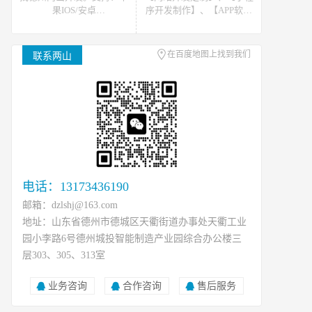
果IOS/安卓
序开发制作】、【APP软件
Android/HarmonyOS等主流
开发】。可提供网站开发、
平台的移动APP开发。原生
软件开发、小程序开发等开
APP、API开发、H5单页等
发技术支援，可接如上相关
在百度地图上找到我们
联系两山
移动终端软件开发产品定
类数据、开发、运维、托管
制！
等工作
电话：13173436190
邮箱：dzlshj@163.com
地址：山东省德州市德城区天衢街道办事处天衢工业
园小李路6号德州城投智能制造产业园综合办公楼三
层303、305、313室
业务咨询
合作咨询
售后服务