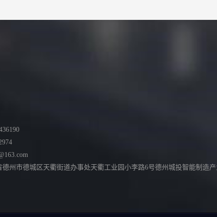
36190
2974
@163.com
德州市德城区天衢街道办事处天衢工业园小李路6号德州城投智能制造产业园综