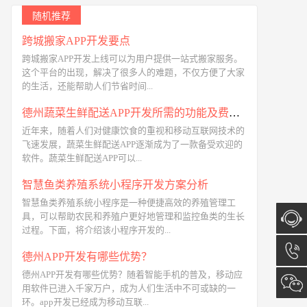
随机推荐
跨城搬家APP开发要点
跨城搬家APP开发上线可以为用户提供一站式搬家服务。
这个平台的出现，解决了很多人的难题，不仅方便了大家
的生活，还能帮助人们节省时间...
德州蔬菜生鲜配送APP开发所需的功能及费用介绍
近年来，随着人们对健康饮食的重视和移动互联网技术的
飞速发展，蔬菜生鲜配送APP逐渐成为了一款备受欢迎的
软件。蔬菜生鲜配送APP可以...
智慧鱼类养殖系统小程序开发方案分析
智慧鱼类养殖系统小程序是一种便捷高效的养殖管理工
具，可以帮助农民和养殖户更好地管理和监控鱼类的生长
过程。下面，将介绍该小程序开发的...
在线咨
德州APP开发有哪些优势？
德州APP开发有哪些优势？随着智能手机的普及，移动应
询
13173
用软件已进入千家万户，成为人们生活中不可或缺的一
环。app开发已经成为移动互联...