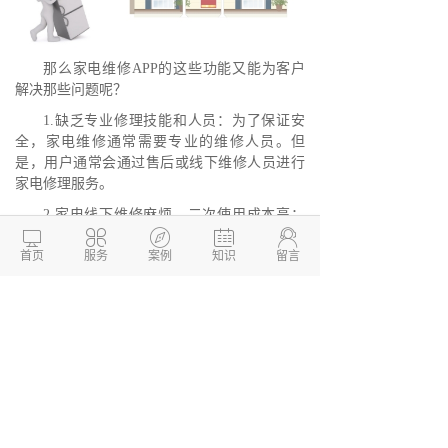
那么家电维修APP的这些功能又能为客户
解决那些问题呢？
1.缺乏专业修理技能和人员：为了保证安
全，家电维修通常需要专业的维修人员。但
是，用户通常会通过售后或线下维修人员进行
家电修理服务。
2.家电线下维修麻烦，二次使用成本高：





家电通常比较笨重，比如冰箱、空调等，或者
首页
服务
案例
知识
留言
需要清洗维护，都比较麻烦。修好之后还可以
一直使用，这也是物品循环使用的一种形式，
减少了损失
德州两山软件开发
软件开发定制报价：
13173436190
网站建设开发/小程序定制开
发/APP软件开发