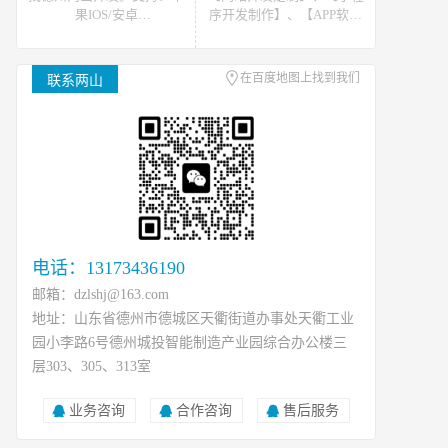
果IOS/安卓
序开发制作】、【APP软件
Android/HarmonyOS等主流
开发】。可提供网站开发、
平台的移动APP开发。原生
软件开发、小程序开发等开
APP、API开发、H5单页等
发技术支援，可接如上相关
在百度地图上找到我们
联系两山
移动终端软件开发产品定
类数据、开发、运维、托管
制！
等工作
电话：13173436190
邮箱：dzlshj@163.com
地址：山东省德州市德城区天衢街道办事处天衢工业
园小李路6号德州城投智能制造产业园综合办公楼三
层303、305、313室
业务咨询
合作咨询
售后服务