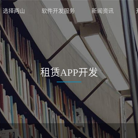
选择两山
软件开发服务
新闻资讯
租赁APP开发