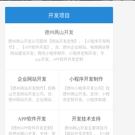
开发项目
德州两山开发
德州两山开发公司提供【网站开发定制】、【小程序开发制
作】、【APP软件开发】，含：德州企业网站、电商网站等
网站建设开发；微信小程序制作、小程序定制开发；手机
app开发、APP软件开发定制
企业网站开发
小程序开发制作
【德州网站开发制作】到两
【德州小程序开发公司】找
山开发网站开发公司。含：
德州两山开发。支持：小程
德州网站开发、企业网站开
序定制开发、小程序商城开
发、电商网站开发、电子商
发等 （微信、支付宝、抖
务网站开发、网上商城网站
音）小程序开发制作。获取
开发、网站建设开发等，网
小程序开发教程、小程序开
APP软件开发
开发技术支持
站开发报价请联系我们
发报价请联系我们
【德州APP软件开发定制】
德州两山开发主要项目为
找德州两山开发。支持：苹
【网站开发定制】、【小程