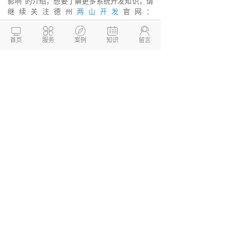
影响”的介绍，想要了解更多系统开发知识，请
继续关注德州
两山开发
官网：
http://www.dzkaifa.cn
。





首页
服务
案例
知识
留言
德州两山开发，这是一家专业的
软件开发
公司，专注为企业提供一站式
APP开发
，系统
开发、软件开发、
小程序开发
等服务解决方
案，帮助企业快速搭建移动互联网平台，实现
业务转型升级。我们公司拥有精湛的技术团
队，售后服务有保障，欢迎咨询。
德州两山软件开发
软件开发定制报价：
13173436190
网站建设开发/小程序定制开
发/APP软件开发
本文链接：
http://www.dzkaifa.cn/news2/1174.html