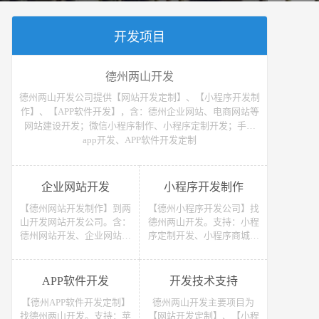
开发项目
德州两山开发
德州两山开发公司提供【网站开发定制】、【小程序开发制
作】、【APP软件开发】，含：德州企业网站、电商网站等
网站建设开发；微信小程序制作、小程序定制开发；手机
app开发、APP软件开发定制
企业网站开发
小程序开发制作
【德州网站开发制作】到两
【德州小程序开发公司】找
山开发网站开发公司。含：
德州两山开发。支持：小程
德州网站开发、企业网站开
序定制开发、小程序商城开
发、电商网站开发、电子商
发等 （微信、支付宝、抖
务网站开发、网上商城网站
音）小程序开发制作。获取
开发、网站建设开发等，网
小程序开发教程、小程序开
APP软件开发
开发技术支持
站开发报价请联系我们
发报价请联系我们
【德州APP软件开发定制】
德州两山开发主要项目为
找德州两山开发。支持：苹
【网站开发定制】、【小程