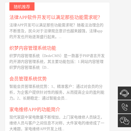
随机推荐
法律APP软件开发可以满足那些功能需求呢？
法律APP开发可以满足那些功能需求呢？随着法治理念的
不断普及，民众对于法律观念意识也越来越强，法律app
的开发也开始逐渐盛行起来。...
织梦内容管理系统功能
织梦内容管理系统（DedeCMS）是一款基于PHP语言开发
的开源内容管理系统，其主要功能包括：1.网站内容管理
织梦内容管理系统（D...
会员管理系统优势
智能会员管理系统优势：1、精准客户：通过对会员的分
析，为企客户提供针对性的服务，从而提高企业的盈利能
力。2、长期稳定：通过智能会员...
在线咨
家电维修APP的功能简介
现代家庭中家电数量不断增加，上门家电维修人员缺乏，
询
13173
维修人员与客户之间信息不对称，大件家电的维修成了一
大难题，家电维修APP开发上线...