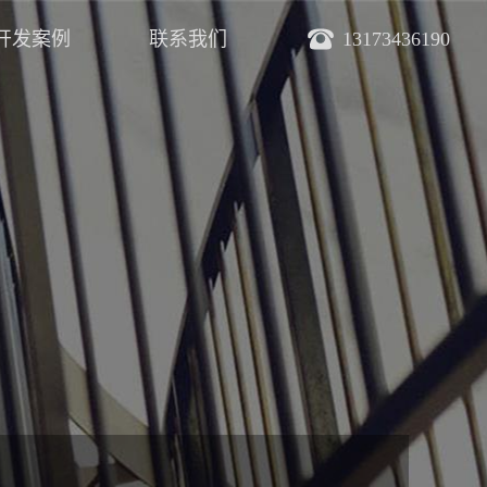
开发案例
联系我们
13173436190