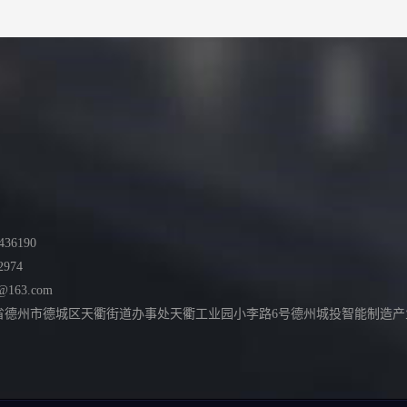
36190
2974
@163.com
德州市德城区天衢街道办事处天衢工业园小李路6号德州城投智能制造产业园综