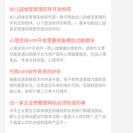
幼儿园食堂管理软件开发构思
幼儿园食堂管理系统软件是一款可帮助幼儿园食堂管理的
手机应用程序。以下是该软件的构思。1. 基本功能幼儿园
食堂管理系统软件提供实时的...
心理咨询APP开发需要具备哪些功能模块
心理咨询APP开发的一款心理健康应用软件。该软件主要
功能是通过网络平台为用户提供心理健康服务，包括心理
电台、专家在线答疑、心理测评...
代购APP软件带来的好处
随着信息网络技术的快速开展，电子商务逐渐成为国际贸
易的重要形式，尤其是近年来的海外代购。互联网登陆中
国以来，依附于第三方电子付储平...
当一家企业想要做网站必须知道的事
许多企业要在互联网做宣扬展现和业务推行要建设网站，
那么企业网站建设的根本流程一般是什么样的呢？这个由
于每家公司的流程制度和产品不一...