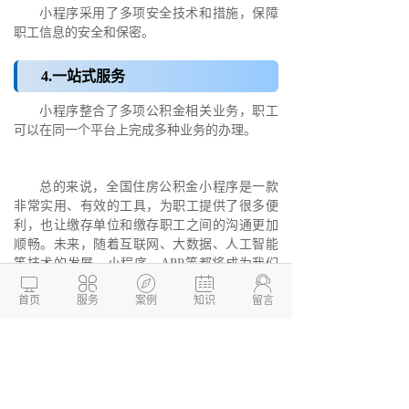
小程序采用了多项安全技术和措施，保障
职工信息的安全和保密。
4.一站式服务
小程序整合了多项公积金相关业务，职工
可以在同一个平台上完成多种业务的办理。
总的来说，全国住房公积金小程序是一款
非常实用、有效的工具，为职工提供了很多便
利，也让缴存单位和缴存职工之间的沟通更加
顺畅。未来，随着互联网、大数据、人工智能
等技术的发展，小程序、APP等都将成为我们





生活中不可或缺的一部分。
首页
服务
案例
知识
留言
德州
两山开发
公司是一家专业信息化技术
型公司，致力于为中小企业提供性价比较高的
网站建设、
软件开发
、
小程序开发
、
APP开发
和系统开发等服务。我们的团队拥有资深的