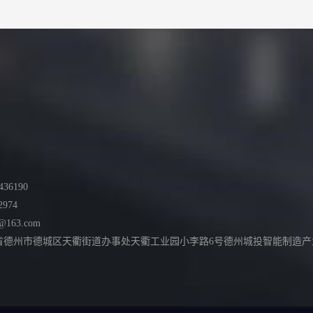
36190
2974
@163.com
德州市德城区天衢街道办事处天衢工业园小李路6号德州城投智能制造产业园综