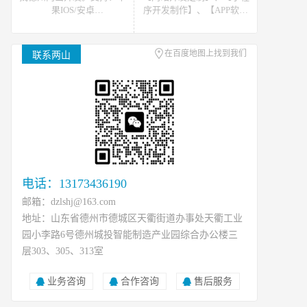
果IOS/安卓
序开发制作】、【APP软件
Android/HarmonyOS等主流
开发】。可提供网站开发、
平台的移动APP开发。原生
软件开发、小程序开发等开
APP、API开发、H5单页等
发技术支援，可接如上相关
在百度地图上找到我们
联系两山
移动终端软件开发产品定
类数据、开发、运维、托管
制！
等工作
电话：13173436190
邮箱：dzlshj@163.com
地址：山东省德州市德城区天衢街道办事处天衢工业
园小李路6号德州城投智能制造产业园综合办公楼三
层303、305、313室
业务咨询
合作咨询
售后服务