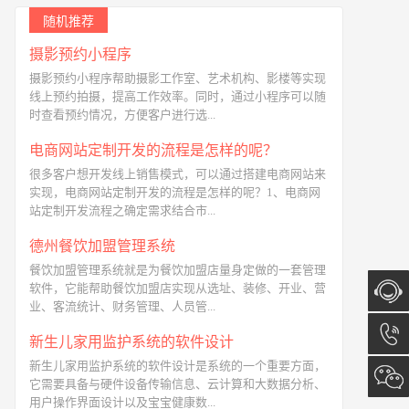
随机推荐
摄影预约小程序
摄影预约小程序帮助摄影工作室、艺术机构、影楼等实现
线上预约拍摄，提高工作效率。同时，通过小程序可以随
时查看预约情况，方便客户进行选...
电商网站定制开发的流程是怎样的呢？
很多客户想开发线上销售模式，可以通过搭建电商网站来
实现，电商网站定制开发的流程是怎样的呢？1、电商网
站定制开发流程之确定需求结合市...
德州餐饮加盟管理系统
餐饮加盟管理系统就是为餐饮加盟店量身定做的一套管理
软件，它能帮助餐饮加盟店实现从选址、装修、开业、营
业、客流统计、财务管理、人员管...
在线咨
新生儿家用监护系统的软件设计
新生儿家用监护系统的软件设计是系统的一个重要方面，
询
13173
它需要具备与硬件设备传输信息、云计算和大数据分析、
用户操作界面设计以及宝宝健康数...