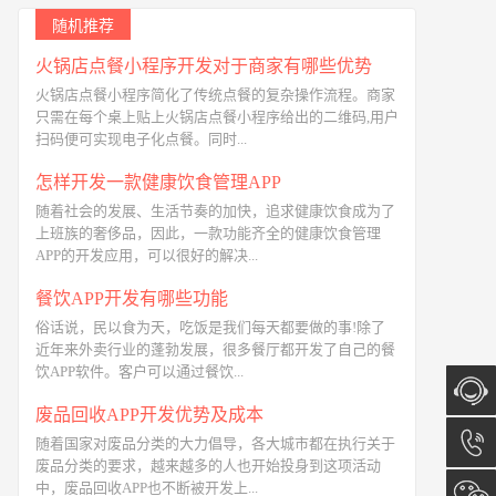
随机推荐
火锅店点餐小程序开发对于商家有哪些优势
火锅店点餐小程序简化了传统点餐的复杂操作流程。商家
只需在每个桌上贴上火锅店点餐小程序给出的二维码,用户
扫码便可实现电子化点餐。同时...
怎样开发一款健康饮食管理APP
随着社会的发展、生活节奏的加快，追求健康饮食成为了
上班族的奢侈品，因此，一款功能齐全的健康饮食管理
APP的开发应用，可以很好的解决...
餐饮APP开发有哪些功能
俗话说，民以食为天，吃饭是我们每天都要做的事!除了
近年来外卖行业的蓬勃发展，很多餐厅都开发了自己的餐
饮APP软件。客户可以通过餐饮...
废品回收APP开发优势及成本
在线咨
随着国家对废品分类的大力倡导，各大城市都在执行关于
废品分类的要求，越来越多的人也开始投身到这项活动
中，废品回收APP也不断被开发上...
询
13173