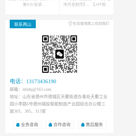
果IOS/安卓
序开发制作】、【APP软件
Android/HarmonyOS等主流
开发】。可提供网站开发、
平台的移动APP开发。原生
软件开发、小程序开发等开
APP、API开发、H5单页等
发技术支援，可接如上相关
在百度地图上找到我们
联系两山
移动终端软件开发产品定
类数据、开发、运维、托管
制！
等工作
电话：13173436190
邮箱：dzlshj@163.com
地址：山东省德州市德城区天衢街道办事处天衢工业
园小李路6号德州城投智能制造产业园综合办公楼三
层303、305、313室
业务咨询
合作咨询
售后服务