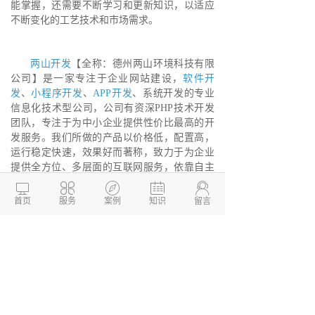
能掌握，还需要不断学习和更新知识，以适应
不断变化的工艺技术和市场需求。
两山开发
【全称：德州两山环境科技有限
公司】是一家专注于企业网站建设，
软件开
发
、
小程序开发
、
APP开发
、系统开发的专业
信息化技术型公司，公司有资深PHP技术开发
团队，专注于为中小企业提供性价比最高的开
发服务。我们所做的产品以价格低，配置高，
运行稳定快速，效果好而著称，致力于为企业
提供全方位、多层面的互联网服务，依靠自主
研发的应用软件系统，基于云计算，重点面向





中国广大企业客户，专业提供企业互联网基础
首页
服务
案例
知识
留言
运营服务，并为企业搭建互联网一站式整合软
件系统。
德州两山软件开发
软件开发定制报价：
13173436190
网站建设开发/小程序定制开