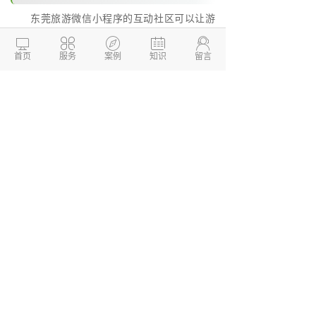
东莞旅游微信小程序的互动社区可以让游
客相互交流、分享旅游经验、互相提供有用的





信息和建议。
首页
服务
案例
知识
留言
7.数据分析
东莞旅游微信小程序可以通过数据分析，
了解游客的偏好和消费行为，从而为旅游业提
供更精准的营销和管理决策。
总的来说，东莞旅游微信小程序的优势和
功能点主要集中在优化用户体验、提供丰富的
旅游信息、提供一站式服务、精准的景点推
荐、互动交流和数据分析等方面。通过建立一
款完备、高效的旅游微信小程序，东莞旅游业
可以更加精准地针对游客需求，开展分析和营
销活动，提高旅游产业的核心竞争力，推动东
莞旅游的发展。