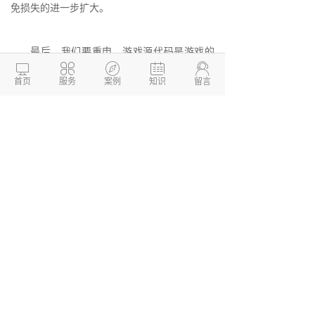
免损失的进一步扩大。
最后，我们要重申，游戏源代码是游戏的





核心技术，其安全性、保密性和完整性不仅关
系到游戏公司的商业利益，还关系到玩家的权
首页
服务
案例
知识
留言
益和安全。在游戏公司不断追求创新和发展的
背景下，我们希望各大游戏公司能够保护好自
身的知识产权和商业机密，为玩家提供更加优
秀、安全、稳定的游戏产品。相信在游戏公司
和政府相关部门的共同努力下，手游行业一定
会在更加安全、稳定的环境下迎来更加美好的
发展前景。
德州两山软件开发
软件开发定制报价：
13173436190
网站建设开发/小程序定制开
发/APP软件开发