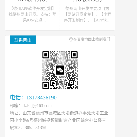
站开发报价请联系我们
发报价请联系我们
【德州APP软件开发定制】
德州两山开发主要项目为
找德州两山开发。支持：苹
【网站开发定制】、【小程
果IOS/安卓
序开发制作】、【APP软件
Android/HarmonyOS等主流
开发】。可提供网站开发、
平台的移动APP开发。原生
软件开发、小程序开发等开
APP、API开发、H5单页等
发技术支援，可接如上相关
在百度地图上找到我们
联系两山
移动终端软件开发产品定
类数据、开发、运维、托管
制！
等工作
电话：13173436190
邮箱：dzlshj@163.com
地址：山东省德州市德城区天衢街道办事处天衢工业
园小李路6号德州城投智能制造产业园综合办公楼三
层303、305、313室