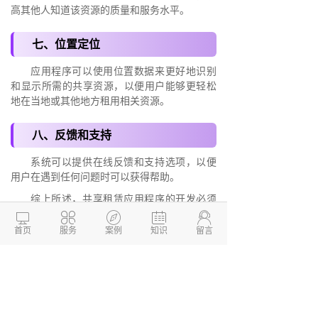
高其他人知道该资源的质量和服务水平。
七、位置定位
应用程序可以使用位置数据来更好地识别
和显示所需的共享资源，以便用户能够更轻松
地在当地或其他地方租用相关资源。
八、反馈和支持
系统可以提供在线反馈和支持选项，以便
用户在遇到任何问题时可以获得帮助。
综上所述，共享租赁应用程序的开发必须
有很多关键功能来满足用户要求。这些功能可





以保障充足的流量、安全、可靠，不仅为用户
首页
服务
案例
知识
留言
提供了方便和快速的租赁服从，也为租赁资源
供应商们提供了一个可靠而强大的商业渠道。