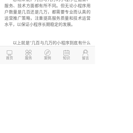
服务、技术方面都有所不同。但无论小程序用
户数量是几百还是几万，都需要专业而认真的
运营推广策略，注重提高服务质量和技术运营
水平，以保证小程序长期稳定的发展。
以上就是“几百与几万的小程序到底有什么
区别”的介绍，想要了解更多系统开发知识，请





继续关注德州
两山开发
官网：
首页
服务
案例
知识
留言
http://www.dzkaifa.cn
。
德州两山开发，这是一家专业的
软件开发
公司，专注为企业提供一站式
APP开发
，系统
开发、软件开发、
小程序开发
等服务解决方
案，帮助企业快速搭建移动互联网平台，实现
业务转型升级。我们公司拥有精湛的技术团
队，售后服务有保障，欢迎咨询。
德州两山软件开发