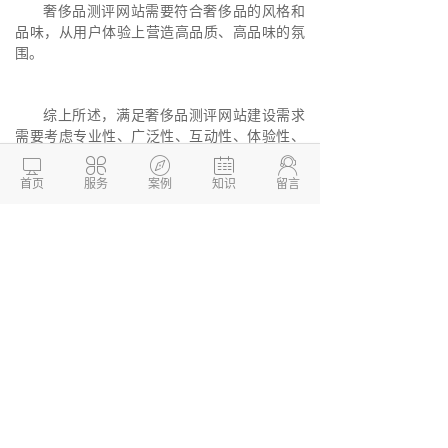
奢侈品测评网站需要符合奢侈品的风格和
品味，从用户体验上营造高品质、高品味的氛
围。
综上所述，满足奢侈品测评网站建设需求
需要考虑专业性、广泛性、互动性、体验性、
风格和品味等方面，将不同的方面结合起来，





使网站成为用户获取奢侈品信息和交流。
首页
服务
案例
知识
留言
德州两山软件开发
软件开发定制报价：
13173436190
网站建设开发/小程序定制开
发/APP软件开发
本文链接：
http://www.dzkaifa.cn/news2/635.html
文章TAG： #
奢侈品测评网站
#
网站开发
#
企
业网站开发