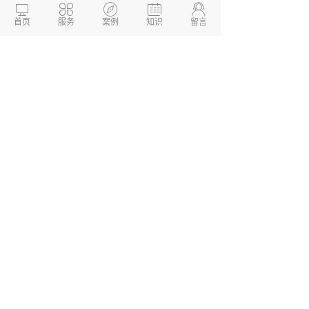





8.测试验收
首页
服务
案例
知识
留言
在正式推出app之前，进行全面测试验收，
确保app的质量和稳定性。
德州两山软件开发
软件开发定制报价：
13173436190
网站建设开发/小程序定制开