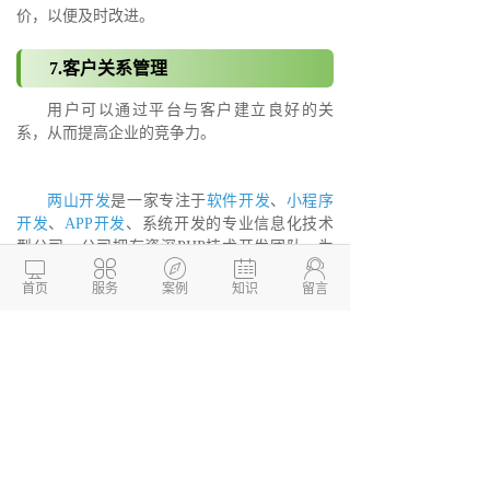
价，以便及时改进。
7.客户关系管理
用户可以通过平台与客户建立良好的关
系，从而提高企业的竞争力。
两山开发
是一家专注于
软件开发
、
小程序
开发
、
APP开发
、系统开发的专业信息化技术
型公司，公司拥有资深PHP技术开发团队，为





您提供性价比高的德州电器维修小程序开发服
首页
服务
案例
知识
留言
务。我们所做的产品以价格低，配置高，运行
稳定快速，效果好而著称，致力于为企业提供
全方位、多层面的互联网服务。
德州两山软件开发
软件开发定制报价：
13173436190
网站建设开发/小程序定制开