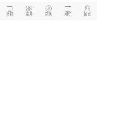
不知道德州智慧农牧业养殖系统开发找





谁？在这里小编向大家推荐德州
两山开发
，我
首页
服务
案例
知识
留言
们公司专注为企业提供一站式
APP开发
，系统
开发、
软件开发
、
小程序开发
等服务解决方
案，帮助企业快速搭建移动互联网平台，实现
业务转型升级。我们拥有多年的移动互联网项
目开发经验，可根据客户需求定制开发方案，
并提供全流程技术支持。
德州两山软件开发
软件开发定制报价：
13173436190
网站建设开发/小程序定制开
发/APP软件开发
本文链接：
http://www.dzkaifa.cn/news2/921.html
文章TAG： #
智慧农牧业养殖系统开发
#
系
统开发