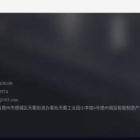
36190
2974
@163.com
德州市德城区天衢街道办事处天衢工业园小李路6号德州城投智能制造产业园综