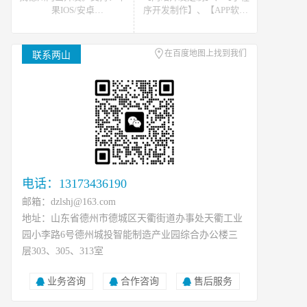
果IOS/安卓
序开发制作】、【APP软件
Android/HarmonyOS等主流
开发】。可提供网站开发、
平台的移动APP开发。原生
软件开发、小程序开发等开
APP、API开发、H5单页等
发技术支援，可接如上相关
在百度地图上找到我们
联系两山
移动终端软件开发产品定
类数据、开发、运维、托管
制！
等工作
电话：13173436190
邮箱：dzlshj@163.com
地址：山东省德州市德城区天衢街道办事处天衢工业
园小李路6号德州城投智能制造产业园综合办公楼三
层303、305、313室
业务咨询
合作咨询
售后服务