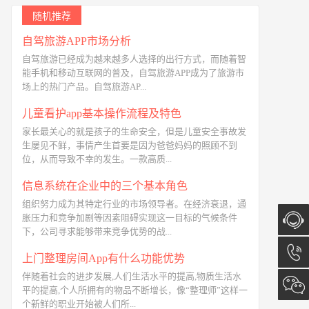
随机推荐
自驾旅游APP市场分析
自驾旅游已经成为越来越多人选择的出行方式，而随着智
能手机和移动互联网的普及，自驾旅游APP成为了旅游市
场上的热门产品。自驾旅游AP...
儿童看护app基本操作流程及特色
家长最关心的就是孩子的生命安全，但是儿童安全事故发
生屡见不鲜，事情产生首要是因为爸爸妈妈的照顾不到
位，从而导致不幸的发生。一款高质...
信息系统在企业中的三个基本角色
组织努力成为其特定行业的市场领导者。在经济衰退，通
胀压力和竞争加剧等因素阻碍实现这一目标的气候条件
下，公司寻求能够带来竞争优势的战...
在线咨
上门整理房间App有什么功能优势
伴随着社会的进步发展,人们生活水平的提高,物质生活水
询
13173
平的提高,个人所拥有的物品不断增长，像“整理师”这样一
个新鲜的职业开始被人们所...