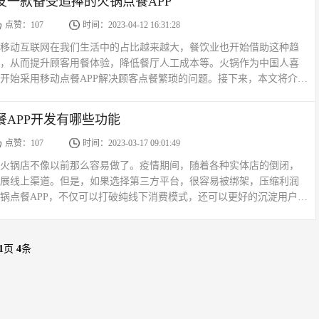
发一款备受追捧的火锅点餐APP
点赞：107
时间：2023-04-12 16:31:28
移动互联网在我们生活中的占比越来越大，餐饮业也开始借助这种趋
，从而提升顾客用餐体验，降低餐厅人工成本等。火锅作为中国人喜
开始采用移动点餐APP解决顾客点餐繁琐的问题。接下来，本文将介绍
发方案。一、需求分析1. 开发背景随着人们对美食的要求...
餐APP开发有哪些功能
点赞：107
时间：2023-03-17 09:01:49
火锅店不像以前那么容易做了。疫情期间，随着各种实体店的倒闭，
展线上渠道。但是，如果选择第三方平台，很容易被绑架，压缩利润
锅点餐APP，不仅可以打破纯线下消费模式，还可以更好的沉淀用户，
于打开了流量门，可以很好地将周围的客流引入自己的店铺。在...
1
页
4
条