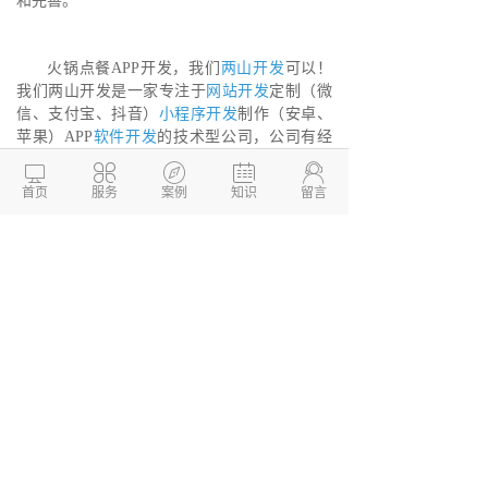
和完善。
火锅点餐APP开发，我们
两山开发
可以！
我们两山开发是一家专注于
网站开发
定制（微
信、支付宝、抖音）
小程序开发
制作（安卓、
苹果）APP
软件开发
的技术型公司，公司有经
验丰富的PHP、ASP、java、C++技术开发团





队，专注于为各类型企业提供良好的的软件开
首页
服务
案例
知识
留言
发服务，如有需要欢迎来电咨询呀！
德州两山软件开发
软件开发定制报价：
13173436190
网站建设开发/小程序定制开
发/APP软件开发
本文链接：
http://www.dzkaifa.cn/news2/977.html
文章TAG： #
火锅点餐APP开发
#
APP开发