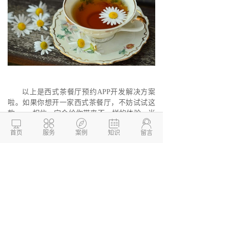
以上是西式茶餐厅预约APP开发解决方案
啦。如果你想开一家西式茶餐厅，不妨试试这
款app，相信一定会给你带来不一样的体验。当





然，如果你有更好的创意，欢迎联系我们，我
首页
服务
案例
知识
留言
们会尽力满足你的需求。最后，祝大家生意兴
隆，财源广进！我们下期再见！
德州两山软件开发
软件开发定制报价：
13173436190
网站建设开发/小程序定制开
发/APP软件开发