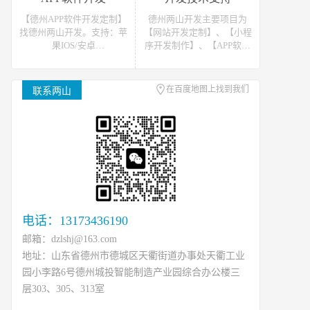
站开发报价请联系我们
发报价请联系我们
【德州APP软件开发定制】
德州两山开发主要项目为
找德州两山开发。支持：苹
【网站开发定制】、【小程
果IOS/安卓
序开发制作】、【APP软件
Android/HarmonyOS等主流
开发】。可提供网站开发、
平台的移动APP开发。原生
软件开发、小程序开发等开
APP、API开发、H5单页等
发技术支援，可接如上相关
在百度地图上找到我们
联系两山
移动终端软件开发产品定
类数据、开发、运维、托管
制！
等工作
电话：13173436190
邮箱：dzlshj@163.com
地址：山东省德州市德城区天衢街道办事处天衢工业
园小李路6号德州城投智能制造产业园综合办公楼三
层303、305、313室