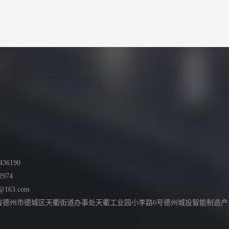
36190
2974
@163.com
德州市德城区天衢街道办事处天衢工业园小李路6号德州城投智能制造产业园综