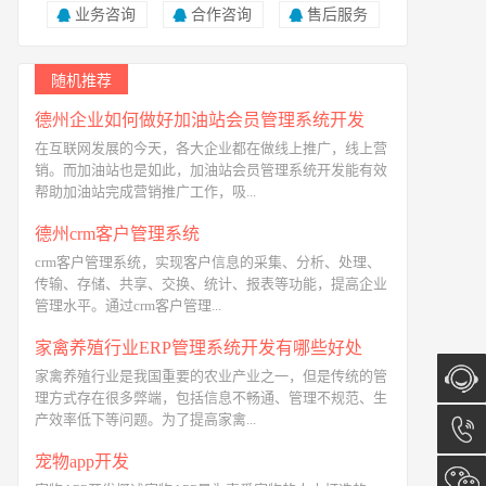
业务咨询
合作咨询
售后服务
随机推荐
德州企业如何做好加油站会员管理系统开发
在互联网发展的今天，各大企业都在做线上推广，线上营
销。而加油站也是如此，加油站会员管理系统开发能有效
帮助加油站完成营销推广工作，吸...
德州crm客户管理系统
crm客户管理系统，实现客户信息的采集、分析、处理、
传输、存储、共享、交换、统计、报表等功能，提高企业
管理水平。通过crm客户管理...
家禽养殖行业ERP管理系统开发有哪些好处
家禽养殖行业是我国重要的农业产业之一，但是传统的管
理方式存在很多弊端，包括信息不畅通、管理不规范、生
产效率低下等问题。为了提高家禽...
在线咨
宠物app开发
询
13173