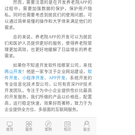
然而，需要注意的是在开发养老院APP的
过程中，需要加强数据的保护，保护用户隐
私。同时也需要考虑到居民们的使用问题，可
以通过简单易懂的操作和大字体来满足他们的
需求。
总的来说，养老院APP的开发可以为居民
们和医护人员提供更好的服务，使得养老院管
理更加高效，也更好地缓解了日益增长的养老
需求。
如果你不知道开发软件找哪家公司，来找
两山开发
！他是一家专注于企业网站建设，
软
件开发
、
小程序开发
、
APP开发
、系统开发的
专业信息化技术型公司，公司有资深PHP技术
开发团队，专注于为中小企业提供性价比最高
的开发服务。我们所做的产品以价格低，配置
高，运行稳定快速，效果好而著称，致力于为
企业提供全方位、多层面的互联网服务。





德州两山软件开发
首页
服务
案例
知识
留言
软件开发定制报价：