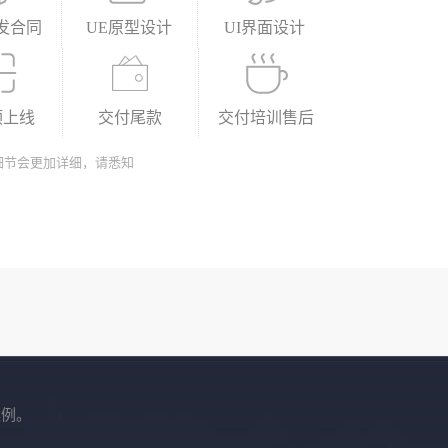
发合同
UE原型设计
UI界面设计
预上线
交付尾款
交付培训售后
细节会更加详细，请悉知
案例。