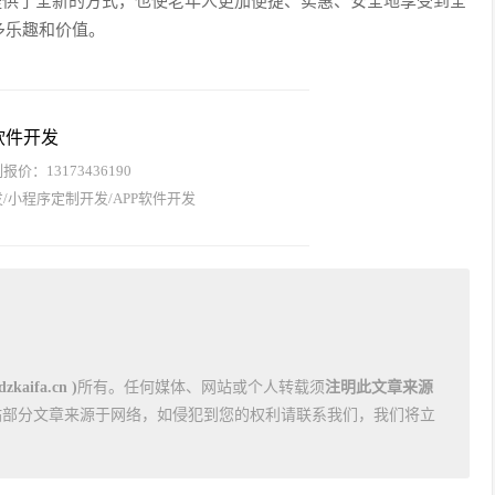
提供了全新的方式，也使老年人更加便捷、实惠、安全地享受到全
多乐趣和价值。
软件开发
价：13173436190
/小程序定制开发/APP软件开发
kaifa.cn )
所有。任何媒体、网站或个人转载须
注明此文章来源
站部分文章来源于网络，如侵犯到您的权利请联系我们，我们将立