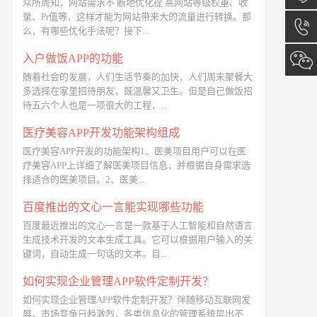
众所周知，网站需求不 断地优化提 高网站等级权重、收
录、Pr值等，这样才能为网站带来大的流量进行转换。那
在线咨
么，有哪些优化手法呢？接下...
询
入户做饭APP的功能
13173
随着社会的发展，人们生活节奏的加快，人们周末聚餐大
多选择在家里招待朋友，既温馨又卫生。但是自己做饭招
待五六个人也是一项很大的工程，...
医疗美容APP开发功能架构组成
医疗美容APP开发的功能架构1、医美项目用户可以在医
疗美容APP上详细了解医美项目信息，并根据自身需求选
择适合的医美项目。2、医美...
百度推出的文心一言能实现哪些功能
百度最近推出的文心一言是一款基于人工智能和自然语言
生成技术开发的文本生成工具。它可以根据用户输入的关
键词，自动生成一句话的文本。目...
如何实现企业管理APP软件定制开发？
如何实现企业管理APP软件定制开发？伴随移动互联网发
展，市场竞争日趋激烈，各类信息化的管理系统层出不