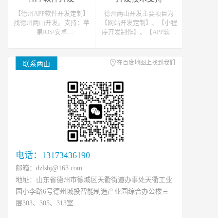
站开发报价请联系我们
发报价请联系我们
【德州APP软件开发定制】
德州两山开发主要项目为
找德州两山开发。支持：苹
【网站开发定制】、【小程
果IOS/安卓
序开发制作】、【APP软件
Android/HarmonyOS等主流
开发】。可提供网站开发、
平台的移动APP开发。原生
软件开发、小程序开发等开
APP、API开发、H5单页等
发技术支援，可接如上相关
在百度地图上找到我们
联系两山
移动终端软件开发产品定
类数据、开发、运维、托管
制！
等工作
电话：13173436190
邮箱：dzlshj@163.com
地址：山东省德州市德城区天衢街道办事处天衢工业
园小李路6号德州城投智能制造产业园综合办公楼三
层303、305、313室