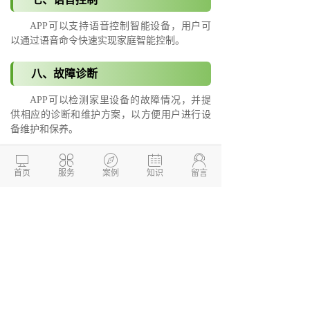
APP可以支持语音控制智能设备，用户可
以通过语音命令快速实现家庭智能控制。
八、故障诊断
APP可以检测家里设备的故障情况，并提
供相应的诊断和维护方案，以方便用户进行设
备维护和保养。
总之，开发使用全屋智能APP，可以使我





们的生活更加方便快捷，使生活更加有趣味
首页
服务
案例
知识
留言
性。
德州两山软件开发
软件开发定制报价：
13173436190
网站建设开发/小程序定制开
发/APP软件开发