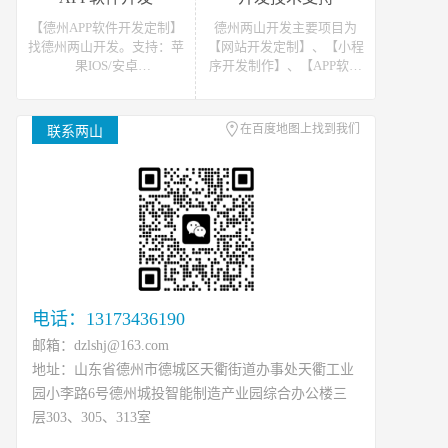
站开发报价请联系我们
发报价请联系我们
【德州APP软件开发定制】
德州两山开发主要项目为
找德州两山开发。支持：苹
【网站开发定制】、【小程
果IOS/安卓
序开发制作】、【APP软件
Android/HarmonyOS等主流
开发】。可提供网站开发、
平台的移动APP开发。原生
软件开发、小程序开发等开
APP、API开发、H5单页等
发技术支援，可接如上相关
在百度地图上找到我们
联系两山
移动终端软件开发产品定
类数据、开发、运维、托管
制！
等工作
电话：13173436190
邮箱：dzlshj@163.com
地址：山东省德州市德城区天衢街道办事处天衢工业
园小李路6号德州城投智能制造产业园综合办公楼三
层303、305、313室