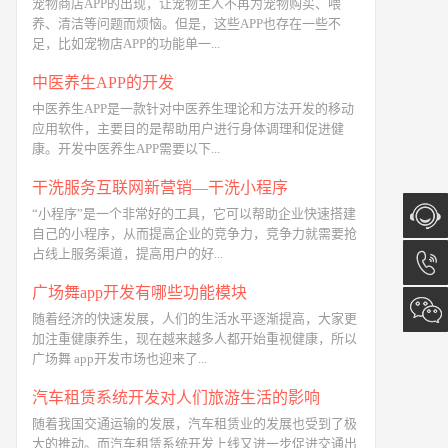
宠物商店APP的出现，让宠物主人不再为宠物购买、喂
养、清洁等问题而烦恼。但是，这些APP也存在一些不
足，比如宠物店APP的功能单一...
中医养生APP的开发
中医养生APP是一款针对中医养生理论和方法开发的移动
应用软件，主要目的是帮助用户进行身体调理和促进健
康。开发中医养生APP需要以下...
干洗服务互联网新营销—干洗小程序
“小程序”是一个非常好的工具，它可以帮助企业快速搭建
自己的小程序，从而提高企业的竞争力，竞争力就需要抢
占线上服务渠道，提高用户的好...
在线咨
广场舞app开发有哪些功能模块
询
13173
随着经济的快速发展，人们的生活水平逐渐提高，大家更
加注重健康养生，现在越来越多人都开始重视健康，所以
广场舞 app开发市场也迎来了...
汽车租赁系统开发对人们旅游生活的影响
随着我国交通运输的发展，汽车租赁业的发展也受到了极
大的推动。而汽车租赁系统开发上线又进一步促进交通出