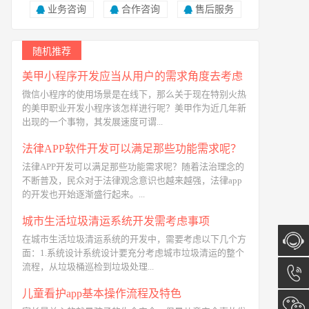
业务咨询
合作咨询
售后服务
随机推荐
美甲小程序开发应当从用户的需求角度去考虑
微信小程序的使用场景是在线下，那么关于现在特别火热
的美甲职业开发小程序该怎样进行呢？美甲作为近几年新
出现的一个事物，其发展速度可谓...
法律APP软件开发可以满足那些功能需求呢？
法律APP开发可以满足那些功能需求呢？随着法治理念的
不断普及，民众对于法律观念意识也越来越强，法律app
的开发也开始逐渐盛行起来。...
城市生活垃圾清运系统开发需考虑事项
在城市生活垃圾清运系统的开发中，需要考虑以下几个方
面：1.系统设计系统设计要充分考虑城市垃圾清运的整个
流程，从垃圾桶巡检到垃圾处理...
在线咨
儿童看护app基本操作流程及特色
询
13173