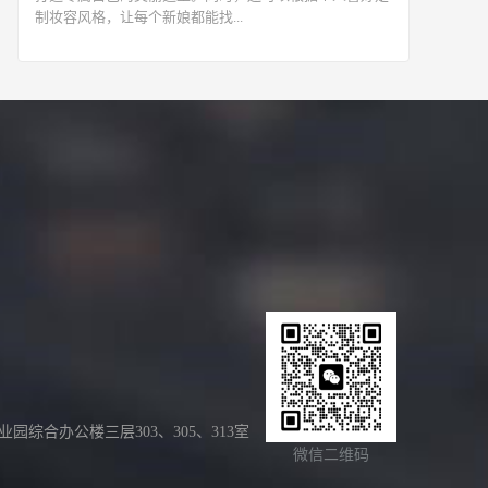
制妆容风格，让每个新娘都能找...
合办公楼三层303、305、313室
微信二维码