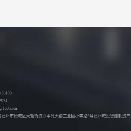
36190
2974
@163.com
德州市德城区天衢街道办事处天衢工业园小李路6号德州城投智能制造产业园综