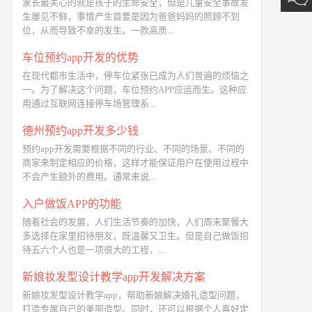
家长最关心的就是孩子的生命安全，但是儿童安全事故发
生屡见不鲜，事情产生首要是因为爸爸妈妈的照顾不到
位，从而导致不幸的发生。一款高质...
车位预约app开发的优势
在现代都市生活中，停车位紧张已成为人们普遍的烦恼之
一。为了解决这个问题，车位预约APP应运而生。这种应
用通过互联网连接停车场管理系...
德州预约app开发多少钱
预约app开发需要根据不同的行业、不同的场景、不同的
商家来制定相应的价格，这样才能保证用户在使用过程中
不会产生额外的费用。通常来说...
入户做饭APP的功能
随着社会的发展，人们生活节奏的加快，人们周末聚餐大
多选择在家里招待朋友，既温馨又卫生。但是自己做饭招
待五六个人也是一项很大的工程，...
新娘妆发型设计教学app开发解决方案
新娘妆发型设计教学app，帮助新娘解决婚礼造型问题，
打造专属自己的美丽造型。同时，还可以根据个人喜好定