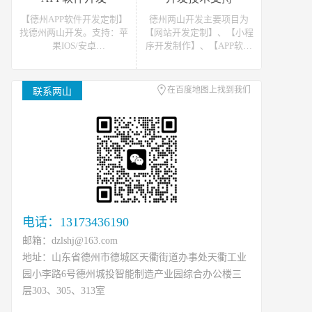
站开发报价请联系我们
发报价请联系我们
【德州APP软件开发定制】
德州两山开发主要项目为
找德州两山开发。支持：苹
【网站开发定制】、【小程
果IOS/安卓
序开发制作】、【APP软件
Android/HarmonyOS等主流
开发】。可提供网站开发、
平台的移动APP开发。原生
软件开发、小程序开发等开
APP、API开发、H5单页等
发技术支援，可接如上相关
在百度地图上找到我们
联系两山
移动终端软件开发产品定
类数据、开发、运维、托管
制！
等工作
电话：13173436190
邮箱：dzlshj@163.com
地址：山东省德州市德城区天衢街道办事处天衢工业
园小李路6号德州城投智能制造产业园综合办公楼三
层303、305、313室