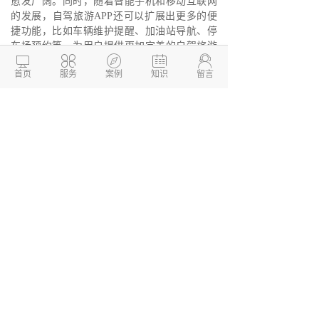
愈发广阔。同时，随着智能手机和移动互联网
的发展，自驾旅游APP还可以扩展出更多的便
捷功能，比如车辆维护提醒、加油站导航、停
车场预约等，为用户提供更加完善的自驾旅游





服务。
首页
服务
案例
知识
留言
德州两山软件开发
软件开发定制报价：
13173436190
网站建设开发/小程序定制开
发/APP软件开发
本文链接：
http://www.dzkaifa.cn/news1/1175.html
文章TAG：
本文发布于 「两山开发」(
http://www.dzkaifa.cn ) 如有侵权联系删除。
转载请注明出处！