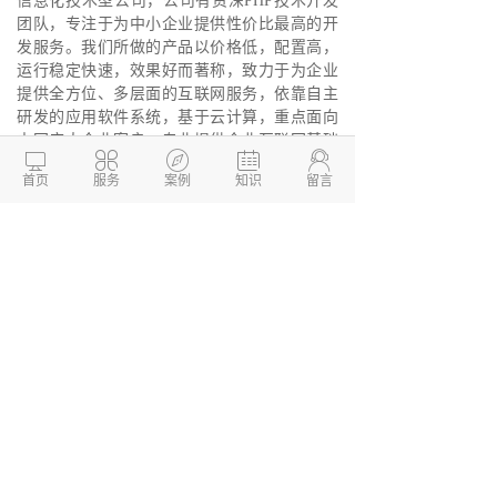
信息化技术型公司，公司有资深PHP技术开发
团队，专注于为中小企业提供性价比最高的开
发服务。我们所做的产品以价格低，配置高，
运行稳定快速，效果好而著称，致力于为企业
提供全方位、多层面的互联网服务，依靠自主
研发的应用软件系统，基于云计算，重点面向
中国广大企业客户，专业提供企业互联网基础





运营服务，并为企业搭建互联网一站式整合软
首页
服务
案例
知识
留言
件系统。
德州两山软件开发
软件开发定制报价：
13173436190
网站建设开发/小程序定制开
发/APP软件开发
本文链接：
http://www.dzkaifa.cn/news1/1176.html
文章TAG：
本文发布于 「两山开发」(