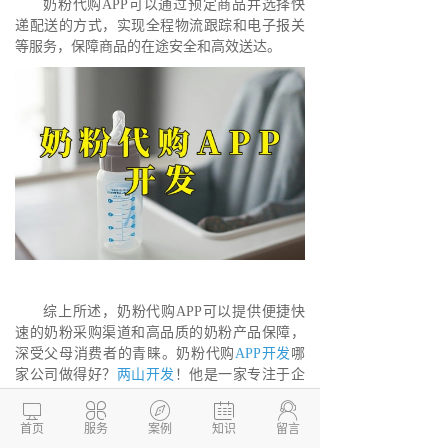
奶粉代购APP可以通过预定商品并选择快
递配送的方式，实现全程物流跟踪和电子报关
等服务，保障商品的在途安全和高效送达。
综上所述，奶粉代购APP可以提供便捷快
速的奶粉采购渠道和高品质的奶粉产品保障，
深受父母消费者的青睐。奶粉代购
APP开发
哪
家公司做得好？
两山开发
！他是一家专注于企
业网站建设，
软件开发
、
小程序开发
、APP开





发、系统开发的专业信息化技术型公司，公司
首页
服务
案例
知识
留言
有资深PHP技术开发团队，专注于为中小企业