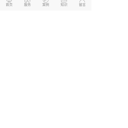
长，而排队的人也许多，所以这就要求美甲店
首页
服务
案例
知识
留言
小程序要尽量处理这一问题，能够经过预定，
以及供给其他服务等方法来帮助顾客节省时
间。总之不管哪个职业开发微信小程序，要点
仍然是应该找到小程序的使用场景。
美甲
小程序开发
哪家公司做得好？
两山开
发
！他是一家专注于企业网站建设，
软件开
发
、小程序开发、
APP开发
、系统开发的专业
信息化技术型公司，公司有资深PHP技术开发
团队，专注于为中小企业提供性价比最高的开
发服务。我们所做的产品以价格低，配置高，
运行稳定快速，效果好而著称，致力于为企业
提供全方位、多层面的互联网服务。
德州两山软件开发
软件开发定制报价：
13173436190
网站建设开发/小程序定制开
发/APP软件开发