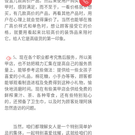

设置几款高价产品，然后来使用户购买贱价美
甲时，感到满足，而不至于，一看价格就不想
买，有几款高价的产品，再看其他产品时，用
户在心理上就会觉得廉价了。当然也能够在推
广高价样式和单色时，想让顾客接受它的价
格，就要用看起来比较高价的装饰品来陪衬
它，给人它是高级货的第一印象。
5、现在各个职业都考究售后服务，所以美
甲店，也不妨把精力汇集在提高自己的服务质
量上，能够参考这些做法：提供给一些女孩子
喜爱的小礼品，棉花糖，小手办等等，顾客都
能够观看制造进程及免费得到这种小礼物，愉
快地消磨时间。现在有些美甲店会供给免费的
鲜榨果汁、茶、各种零食，还有些特别贴心
的，还预备了卫生巾，以及时为顾客处理阿姨
忽然造访的问题。
当然，咱们都理解女人是一个特别简单妒
忌的集体，一起特别喜爱炫耀，这就给咱们的