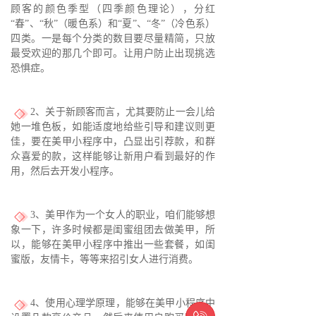
顾客的颜色季型（四季颜色理论），分红
“春”、“秋”（暖色系）和“夏”、“冬”（冷色系）
四类。一是每个分类的数目要尽量精简，只放
最受欢迎的那几个即可。让用户防止出现挑选
恐惧症。
2、关于新顾客而言，尤其要防止一会儿给
她一堆色板，如能适度地给些引导和建议则更
佳，要在美甲小程序中，凸显出引荐款，和群
众喜爱的款，这样能够让新用户看到最好的作
用，然后去开发小程序。
3、美甲作为一个女人的职业，咱们能够想
象一下，许多时候都是闺蜜组团去做美甲，所
以，能够在美甲小程序中推出一些套餐，如闺
蜜版，友情卡，等等来招引女人进行消费。
4、使用心理学原理，能够在美甲小程序中