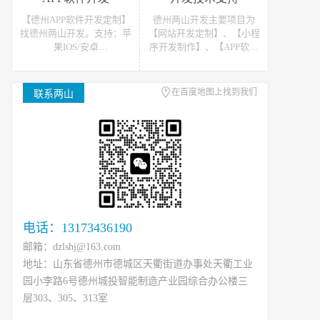
站开发报价请联系我们
发报价请联系我们
【德州APP软件开发定制】
德州两山开发主要项目为
找德州两山开发。支持：苹
【网站开发定制】、【小程
果IOS/安卓
序开发制作】、【APP软件
Android/HarmonyOS等主流
开发】。可提供网站开发、
平台的移动APP开发。原生
软件开发、小程序开发等开
APP、API开发、H5单页等
发技术支援，可接如上相关
在百度地图上找到我们
联系两山
移动终端软件开发产品定
类数据、开发、运维、托管
制！
等工作
电话：13173436190
邮箱：dzlshj@163.com
地址：山东省德州市德城区天衢街道办事处天衢工业
园小李路6号德州城投智能制造产业园综合办公楼三
层303、305、313室