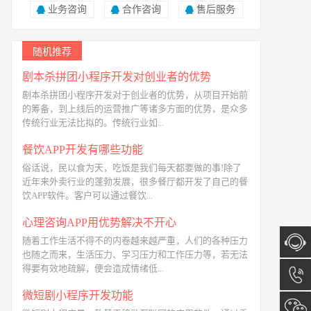
业务咨询
合作咨询
售后服务
随机推荐
剧本杀拼团小程序开发对创业者的优势
剧本杀拼团小程序开发对于创业者的优势，从项目开始前
的筹备，到上线后的运营推广等诸多方面的优势，是众多
传统行业无法比拟的。传统行业如...
餐饮APP开发有哪些功能
俗话说，民以食为天，吃饭是我们每天都要做的事!除了
近年来外卖行业的蓬勃发展，很多餐厅都开发了自己的餐
饮APP软件。客户可以通过餐饮...
心理咨询APP用优势解决不开心
随着工作生活不得不的内卷越来越严重，人们的各种压力
也随之而来，生活压力、学习压力和工作压力等，若无法
得要有效地疏解，便会造成情绪低...
在线咨
微短剧小程序开发功能
询
13173