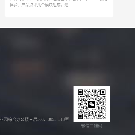
体验、产品点评几个模块组成。通...
合办公楼三层303、305、313室
微信二维码