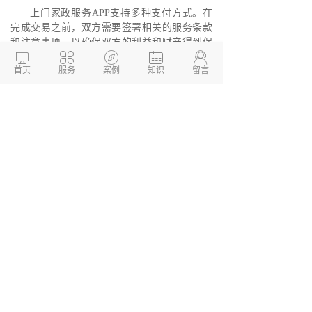
上门家政服务APP支持多种支付方式。在
完成交易之前，双方需要签署相关的服务条款
和注意事项，以确保双方的利益和财产得到保





护，并给予用户和服务人员宝贵的信任。
首页
服务
案例
知识
留言
德州两山软件开发
软件开发定制报价：
13173436190
网站建设开发/小程序定制开
发/APP软件开发
本文链接：
http://www.dzkaifa.cn/news1/596.html
文章TAG：
本文发布于 「两山开发」(
http://www.dzkaifa.cn ) 如有侵权联系删除。
转载请注明出处！
阅读
98