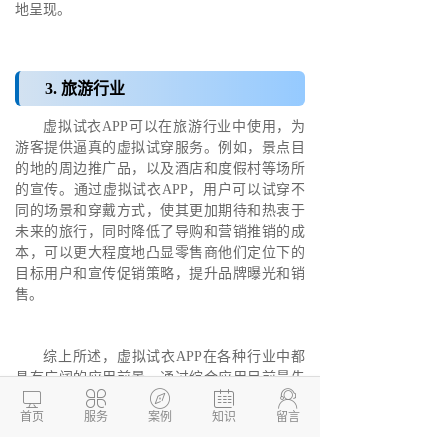
地呈现。
3. 旅游行业
虚拟试衣APP可以在旅游行业中使用，为
游客提供逼真的虚拟试穿服务。例如，景点目
的地的周边推广品，以及酒店和度假村等场所
的宣传。通过虚拟试衣APP，用户可以试穿不
同的场景和穿戴方式，使其更加期待和热衷于
未来的旅行，同时降低了导购和营销推销的成
本，可以更大程度地凸显零售商他们定位下的
目标用户和宣传促销策略，提升品牌曝光和销
售。
综上所述，虚拟试衣APP在各种行业中都
具有广阔的应用前景。通过综合应用目前最先





进的技术体系，虚拟试衣APP可以打破空间限
首页
服务
案例
知识
留言
制，缩短商品检验和购买的时间周期，营销推
销策略根据趋势的变化一直保持不懈的创新。