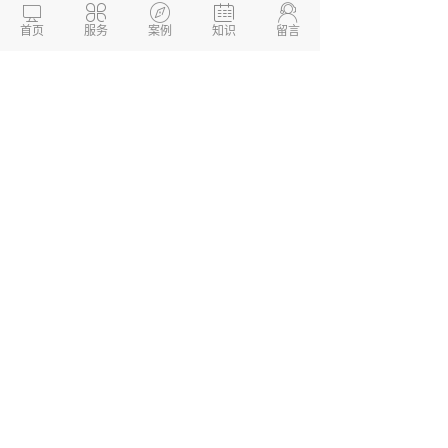





和系统开发等服务。我们的团队拥有资深的
首页
服务
案例
知识
留言
PHP技术开发专家，根据客户需求提供高质
量、高性价比的定制化服务。我们以价格低、
配置高、运行稳定快速、效果好等方面得到客
户的广泛认可和好评，我们的目标是为客户提
供卓越的技术服务，帮助中小企业在数字化时
代中获得更好的竞争力和发展机遇。
德州两山软件开发
软件开发定制报价：
13173436190
网站建设开发/小程序定制开
发/APP软件开发
本文链接：
http://www.dzkaifa.cn/news1/816.html
文章TAG： #
同城家政服务小程序开发
#
家
政服务小程序开发
#
小程序开发
本文发布于 「两山开发」(