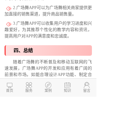
2.广场舞APP可以为广场舞相关商家提供更
加直接的销售渠道，提升商品销售量。
3.广场舞APP可以收集用户的学习进度和兴
趣爱好，为其推荐个性化的教学内容和资讯，
提高用户对APP的满意度和忠诚度。
四、总结
随着广场舞的不断普及和移动互联网的飞
速发展，广场舞APP的开发和应用有着广阔的
前景和市场。如能合理设计APP功能、制定合
适的运营模式，广场舞APP将为广场舞爱好





者、广场舞俱乐部、广场舞教练、广场舞相关
首页
服务
案例
知识
留言
商家及广大舞蹈爱好者带来更多的便利和收
益。
德州两山软件开发
软件开发定制报价：