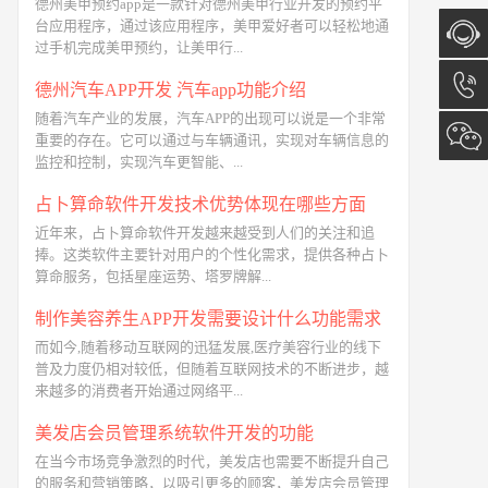
德州美甲预约app是一款针对德州美甲行业开发的预约平
台应用程序，通过该应用程序，美甲爱好者可以轻松地通
过手机完成美甲预约，让美甲行...
在线咨
德州汽车APP开发 汽车app功能介绍
随着汽车产业的发展，汽车APP的出现可以说是一个非常
询
13173
重要的存在。它可以通过与车辆通讯，实现对车辆信息的
监控和控制，实现汽车更智能、...
占卜算命软件开发技术优势体现在哪些方面
近年来，占卜算命软件开发越来越受到人们的关注和追
捧。这类软件主要针对用户的个性化需求，提供各种占卜
算命服务，包括星座运势、塔罗牌解...
制作美容养生APP开发需要设计什么功能需求
而如今,随着移动互联网的迅猛发展,医疗美容行业的线下
普及力度仍相对较低，但随着互联网技术的不断进步，越
来越多的消费者开始通过网络平...
美发店会员管理系统软件开发的功能
在当今市场竞争激烈的时代，美发店也需要不断提升自己
的服务和营销策略，以吸引更多的顾客，美发店会员管理