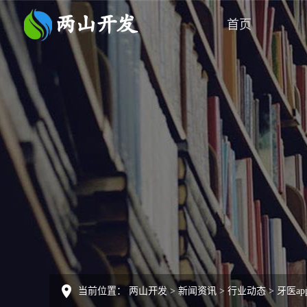
首页
当前位置：
两山开发
>
新闻资讯
>
行业动态
>
牙医a