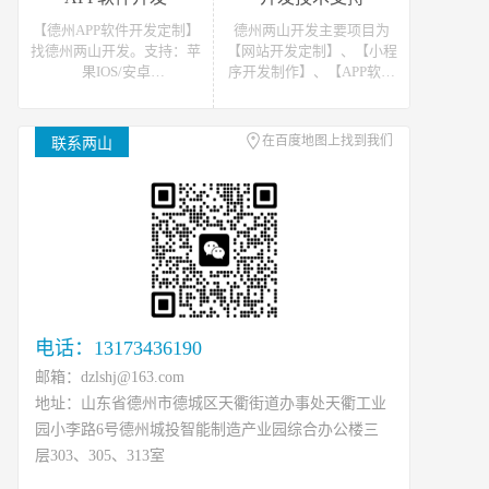
站开发报价请联系我们
发报价请联系我们
【德州APP软件开发定制】
德州两山开发主要项目为
找德州两山开发。支持：苹
【网站开发定制】、【小程
果IOS/安卓
序开发制作】、【APP软件
Android/HarmonyOS等主流
开发】。可提供网站开发、
平台的移动APP开发。原生
软件开发、小程序开发等开
APP、API开发、H5单页等
发技术支援，可接如上相关
在百度地图上找到我们
联系两山
移动终端软件开发产品定
类数据、开发、运维、托管
制！
等工作
电话：13173436190
邮箱：dzlshj@163.com
地址：山东省德州市德城区天衢街道办事处天衢工业
园小李路6号德州城投智能制造产业园综合办公楼三
层303、305、313室