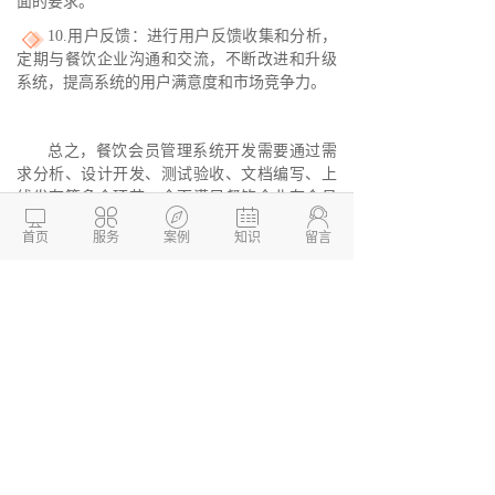
面的要求。
10.用户反馈：进行用户反馈收集和分析，
定期与餐饮企业沟通和交流，不断改进和升级
系统，提高系统的用户满意度和市场竞争力。
总之，餐饮会员管理系统开发需要通过需
求分析、设计开发、测试验收、文档编写、上
线发布等多个环节，全面满足餐饮企业在会员





管理和营销方面的实际需求，实现系统让管理
首页
服务
案例
知识
留言
更便捷，让营销更智能，让服务更贴心的目
标。
德州两山软件开发
软件开发定制报价：
13173436190
网站建设开发/小程序定制开
发/APP软件开发
本文链接：