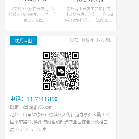
站开发报价请联系我们
发报价请联系我们
【德州APP软件开发定制】
德州两山开发主要项目为
找德州两山开发。支持：苹
【网站开发定制】、【小程
果IOS/安卓
序开发制作】、【APP软件
Android/HarmonyOS等主流
开发】。可提供网站开发、
平台的移动APP开发。原生
软件开发、小程序开发等开
APP、API开发、H5单页等
发技术支援，可接如上相关
在百度地图上找到我们
联系两山
移动终端软件开发产品定
类数据、开发、运维、托管
制！
等工作
电话：13173436190
邮箱：dzlshj@163.com
地址：山东省德州市德城区天衢街道办事处天衢工业
园小李路6号德州城投智能制造产业园综合办公楼三
层303、305、313室