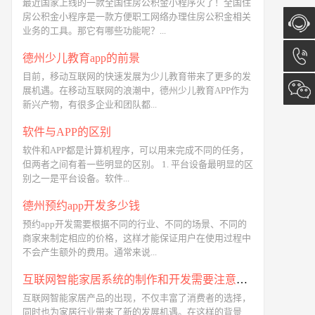
最近国家上线的一款全国住房公积金小程序火了！全国住
房公积金小程序是一款方便职工网络办理住房公积金相关
业务的工具。那它有哪些功能呢？...
在线咨
德州少儿教育app的前景
目前，移动互联网的快速发展为少儿教育带来了更多的发
询
13173
展机遇。在移动互联网的浪潮中，德州少儿教育APP作为
新兴产物，有很多企业和团队都...
软件与APP的区别
软件和APP都是计算机程序，可以用来完成不同的任务，
但两者之间有着一些明显的区别。 1. 平台设备最明显的区
别之一是平台设备。软件...
德州预约app开发多少钱
预约app开发需要根据不同的行业、不同的场景、不同的
商家来制定相应的价格，这样才能保证用户在使用过程中
不会产生额外的费用。通常来说...
互联网智能家居系统的制作和开发需要注意哪些方面
互联网智能家居产品的出现，不仅丰富了消费者的选择，
同时也为家居行业带来了新的发展机遇。在这样的背景